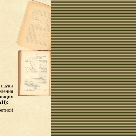
науки
еления
дующих
АН):
етной