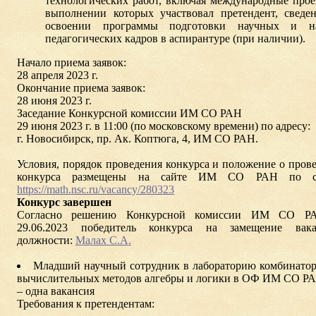
технологических работ, включая международные прое
выполнении которых участвовал претендент, сведе
освоении программы подготовки научных и на
педагогических кадров в аспирантуре (при наличии).
Начало приема заявок:
28 апреля 2023 г.
Окончание приема заявок:
28 июня 2023 г.
Заседание Конкурсной комиссии ИМ СО РАН
29 июня 2023 г. в 11:00 (по московскому времени) по адресу:
г. Новосибирск, пр. Ак. Коптюга, 4, ИМ СО РАН.
Условия, порядок проведения конкурса и положение о пров
конкурса размещены на сайте ИМ СО РАН по с
https://math.nsc.ru/vacancy/280323
Конкурс завершен
Согласно решению Конкурсной комиссии ИМ СО Р
29.06.2023 победитель конкурса на замещение вака
должности:
Малах С.А.
Младший научный сотрудник в лабораторию комбинато
вычислительных методов алгебры и логики в ОФ ИМ СО Р
– одна вакансия
Требования к претендентам: