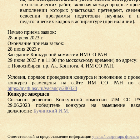
технологических работ, включая международные прое
выполнении которых участвовал претендент, сведе
освоении программы подготовки научных и на
педагогических кадров в аспирантуре (при наличии).
Начало приема заявок:
28 апреля 2023 г.
Окончание приема заявок:
28 июня 2023 г.
Заседание Конкурсной комиссии ИМ СО РАН
29 июня 2023 г. в 11:00 (по московскому времени) по адресу:
г. Новосибирск, пр. Ак. Коптюга, 4, ИМ СО РАН.
Условия, порядок проведения конкурса и положение о пров
конкурса размещены на сайте ИМ СО РАН по с
https://math.nsc.ru/vacancy/280323
Конкурс завершен
Согласно решению Конкурсной комиссии ИМ СО Р
29.06.2023 победитель конкурса на замещение вака
должности:
Бучинский И.М.
Ответственный за предоставление информации
ученый секретарь филиала