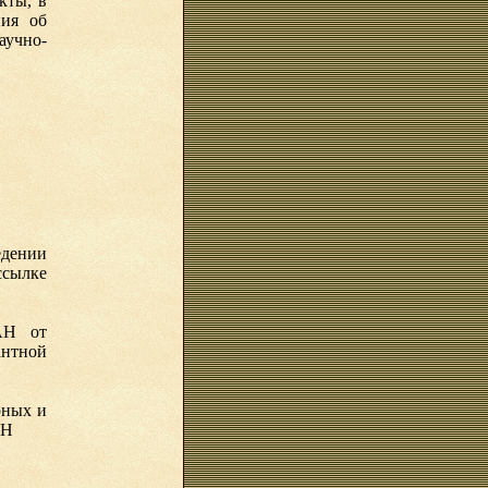
кты, в
ния об
учно-
едении
сылке
АН от
нтной
рных и
АН