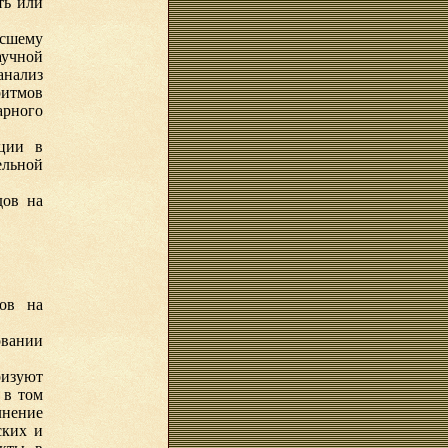
ть или
сшему
аучной
анализ
итмов
рного
ации в
ельной
дов на
ов на
вании
ризуют
 в том
лнение
ских и