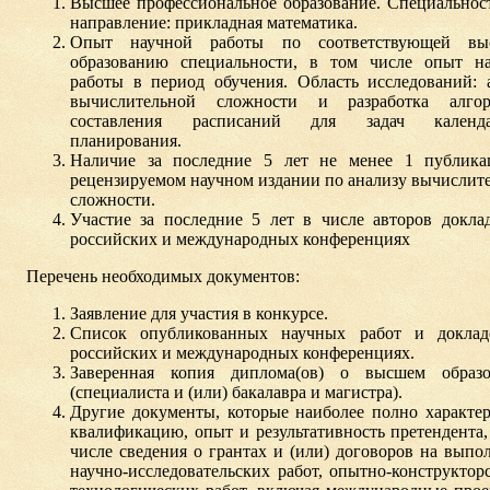
Высшее профессиональное образование. Специальнос
направление: прикладная математика.
Опыт научной работы по соответствующей вы
образованию специальности, в том числе опыт н
работы в период обучения. Область исследований: 
вычислительной сложности и разработка алгор
составления расписаний для задач календа
планирования.
Наличие за последние 5 лет не менее 1 публик
рецензируемом научном издании по анализу вычислит
сложности.
Участие за последние 5 лет в числе авторов докла
российских и международных конференциях
Перечень необходимых документов:
Заявление для участия в конкурсе.
Список опубликованных научных работ и доклад
российских и международных конференциях.
Заверенная копия диплома(ов) о высшем образо
(специалиста и (или) бакалавра и магистра).
Другие документы, которые наиболее полно характе
квалификацию, опыт и результативность претендента,
числе сведения о грантах и (или) договоров на выпо
научно-исследовательских работ, опытно-конструктор