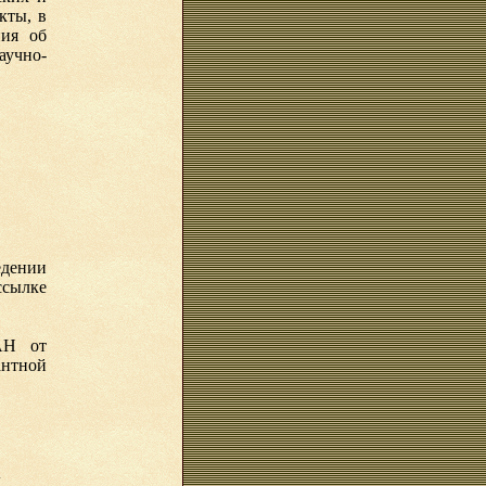
кты, в
ния об
учно-
едении
сылке
АН от
нтной
.