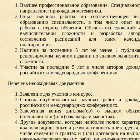
Высшее профессиональное образование. Специальнос
направление: прикладная математика.
Опыт научной работы по соответствующей вы
образованию специальности, в том числе опыт н
работы в период обучения. Область исследований: 
вычислительной сложности и разработка алгор
составления расписаний для задач календа
планирования.
Наличие за последние 5 лет не менее 1 публик
рецензируемом научном издании по анализу вычислит
сложности.
Участие за последние 5 лет в числе авторов докла
российских и международных конференциях
Перечень необходимых документов:
Заявление для участия в конкурсе.
Список опубликованных научных работ и доклад
российских и международных конференциях.
Заверенная копия диплома(ов) о высшем образо
(специалиста и (или) бакалавра и магистра).
Другие документы, которые наиболее полно характе
квалификацию, опыт и результативность претендента,
числе сведения о грантах и (или) договоров на выпо
научно-исследовательских работ, опытно-конструктор