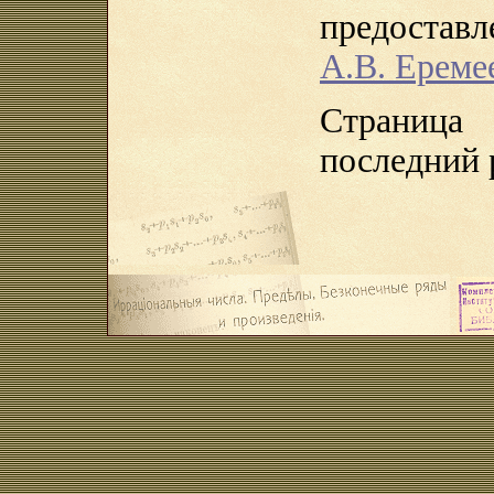
предоста
А.В. Ереме
Страница
последний 