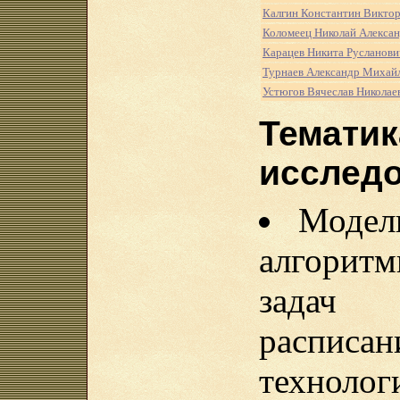
Калгин Константин Викто
Коломеец Николай Алекса
Карацев Никита Русланови
Турнаев Александр Михай
Устюгов Вячеслав Николае
Тематик
исслед
Модел
алгоритм
задач
расписа
технол