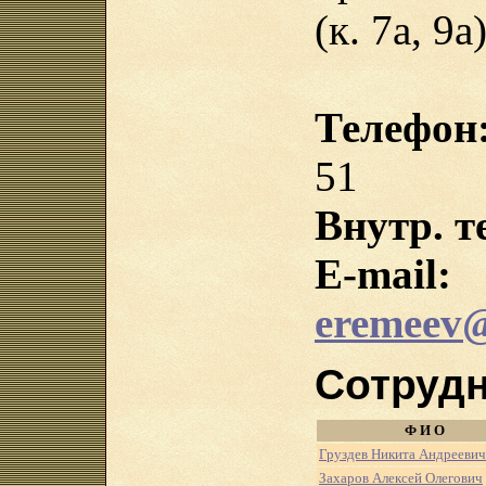
(к. 7а, 9а
Телефон
51
Внутр. т
E-mail:
eremeev@
Сотруд
Ф И О
Груздев Никита Андреевич
Захаров Алексей Олегович