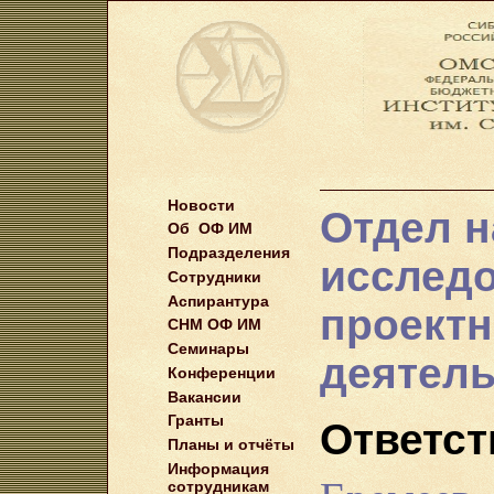
Новости
Отдел н
Об ОФ ИМ
Подразделения
исследо
Сотрудники
Аспирантура
проект
СНМ ОФ ИМ
Семинары
деятел
Конференции
Вакансии
Гранты
Ответс
Планы и отчёты
Информация
сотрудникам