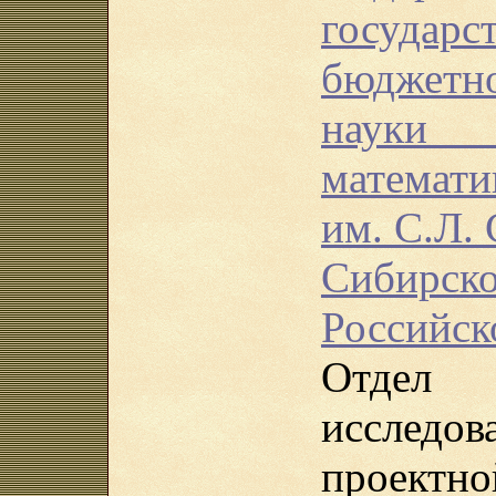
государс
бюджетн
науки
математи
им. С.Л.
Сибирс
Российск
Отде
исслед
проектн