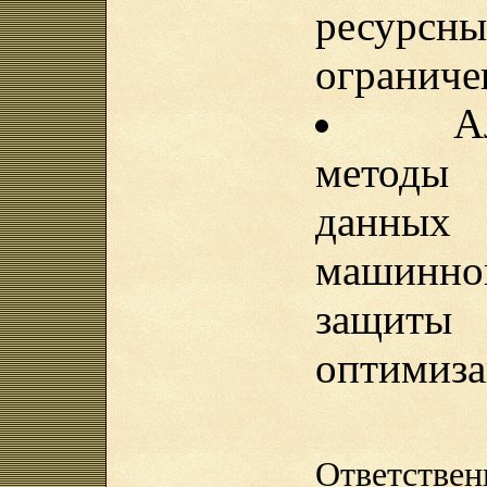
ресурсн
огранич
А
методы
данны
машинн
защиты
оптимиз
Ответ